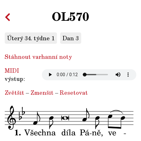
OL570
Úterý 34. týdne 1
Dan 3
Stáhnout varhanní noty
MIDI
výstup:
Zvětšit
–
Zmenšit
–
Resetovat