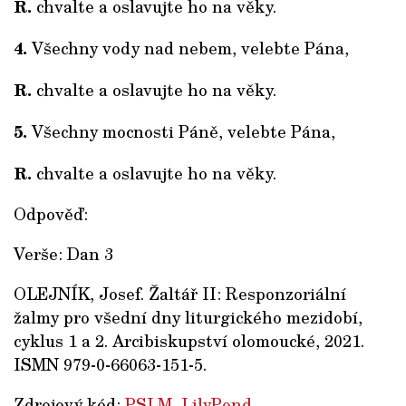
R.
chvalte a oslavujte ho na věky.
4.
Všechny vody nad nebem, velebte Pána,
R.
chvalte a oslavujte ho na věky.
5.
Všechny mocnosti Páně, velebte Pána,
R.
chvalte a oslavujte ho na věky.
Odpověď:
Verše: Dan 3
OLEJNÍK, Josef. Žaltář II: Responzoriální
žalmy pro všední dny liturgického mezidobí,
cyklus 1 a 2. Arcibiskupství olomoucké, 2021.
ISMN 979-0-66063-151-5.
Zdrojový kód:
PSLM
,
LilyPond