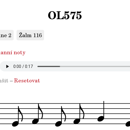
OL575
dne 2
Žalm 116
anní noty
šit
–
Resetovat