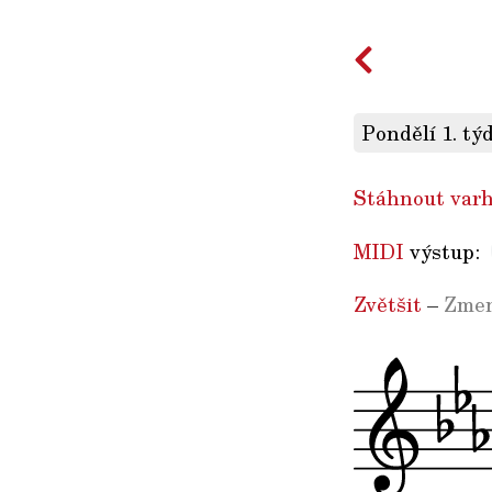
Pondělí 1. tý
Stáhnout varh
MIDI
výstup:
Zvětšit
–
Zmen