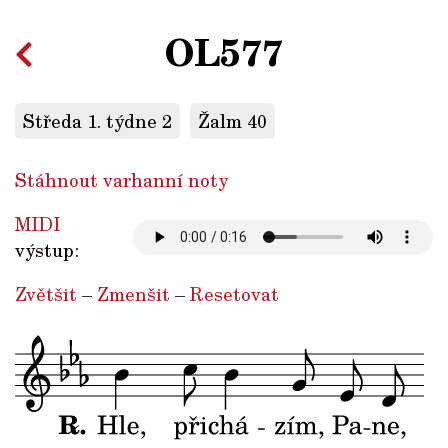
OL577
Středa 1. týdne 2
Žalm 40
Stáhnout varhanní noty
MIDI
výstup:
Zvětšit
–
Zmenšit
–
Resetovat