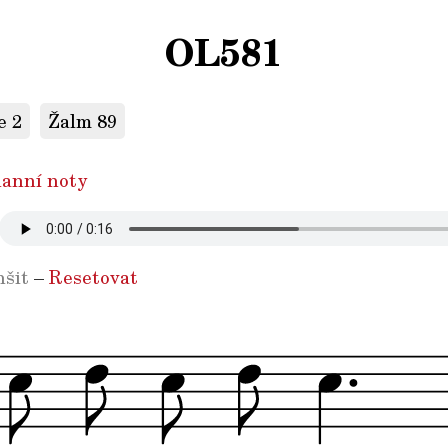
OL581
e 2
Žalm 89
anní noty
šit
–
Resetovat