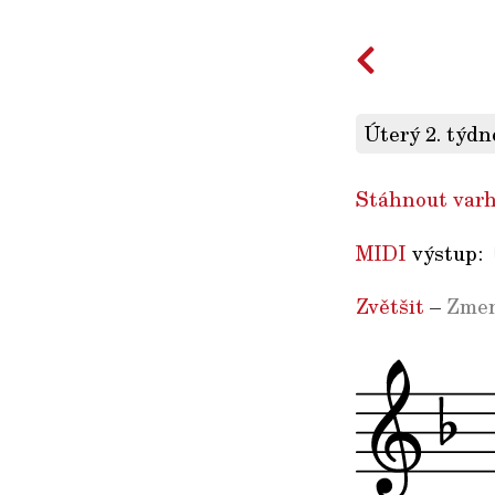
Úterý 2. týdn
Stáhnout varh
MIDI
výstup:
Zvětšit
–
Zmen