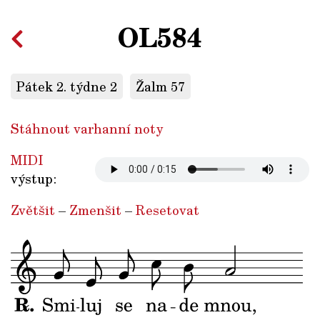
OL584
Pátek 2. týdne 2
Žalm 57
Stáhnout varhanní noty
MIDI
výstup:
Zvětšit
–
Zmenšit
–
Resetovat