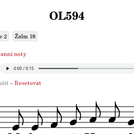
OL594
e 2
Žalm 18
anní noty
šit
–
Resetovat