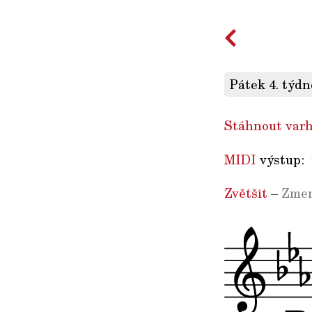
Pátek 4. týdn
Stáhnout varh
MIDI
výstup:
Zvětšit
–
Zmen