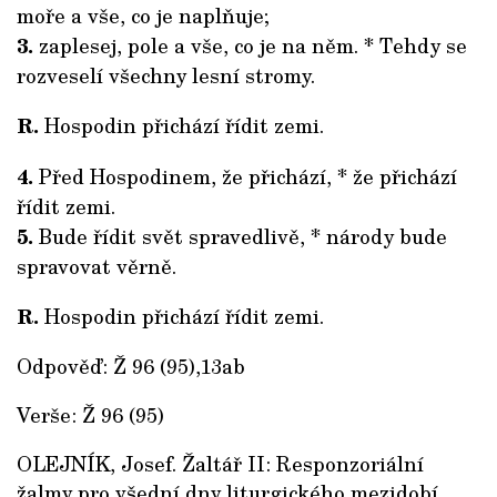
moře a vše, co je naplňuje;
3.
zaplesej, pole a vše, co je na něm. * Tehdy se
rozveselí všechny lesní stromy.
R.
Hospodin přichází řídit zemi.
4.
Před Hospodinem, že přichází, * že přichází
řídit zemi.
5.
Bude řídit svět spravedlivě, * národy bude
spravovat věrně.
R.
Hospodin přichází řídit zemi.
Odpověď: Ž 96 (95),13ab
Verše: Ž 96 (95)
OLEJNÍK, Josef. Žaltář II: Responzoriální
žalmy pro všední dny liturgického mezidobí,