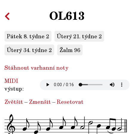
OL613
Pátek 8. týdne 2
Úterý 21. týdne 2
Úterý 34. týdne 2
Žalm 96
Stáhnout varhanní noty
MIDI
výstup:
Zvětšit
–
Zmenšit
–
Resetovat