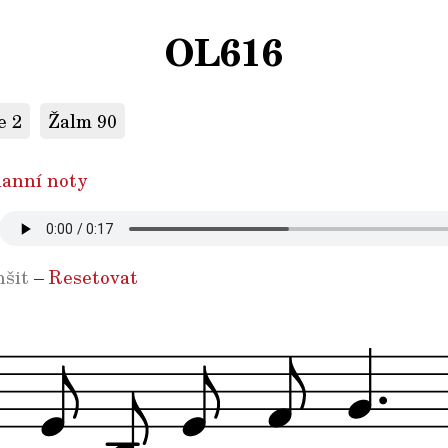
OL616
e 2
Žalm 90
anní noty
šit
–
Resetovat