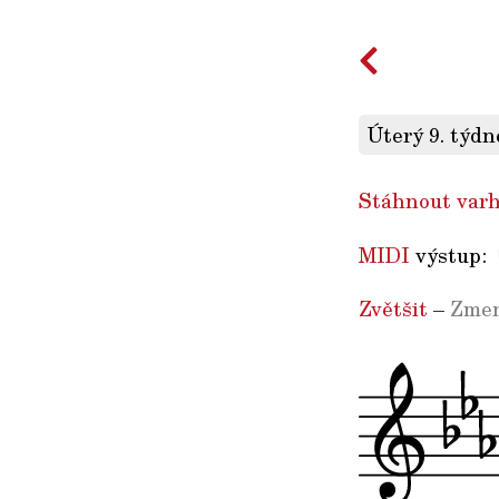
Úterý 9. týdn
Stáhnout varh
MIDI
výstup:
Zvětšit
–
Zmen