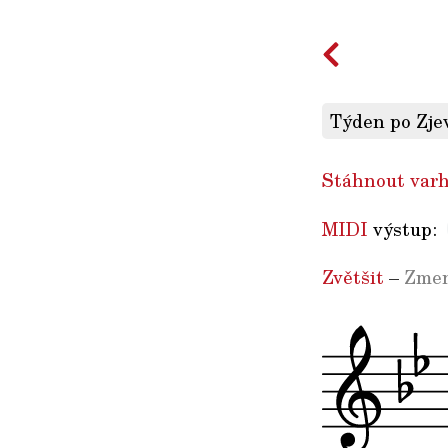
Týden po Zjev
Stáhnout varh
MIDI
výstup:
Zvětšit
–
Zmen