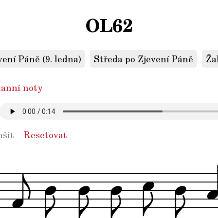
OL62
ení Páně (9. ledna)
Středa po Zjevení Páně
Ža
anní noty
šit
–
Resetovat