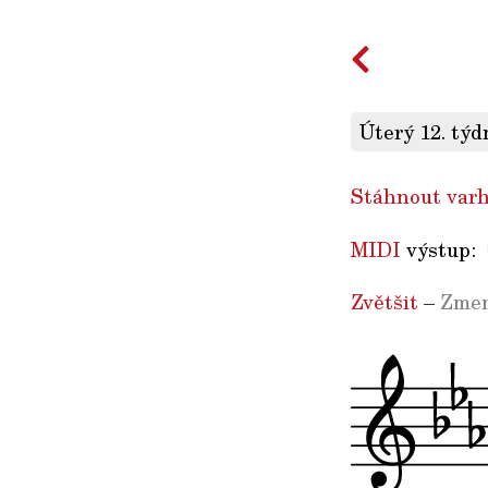
Úterý 12. týd
Stáhnout varh
MIDI
výstup:
Zvětšit
–
Zmen