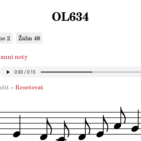
OL634
ne 2
Žalm 48
anní noty
šit
–
Resetovat