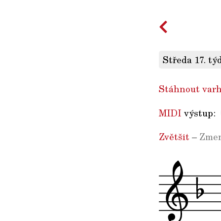
Středa 17. tý
Stáhnout varh
MIDI
výstup:
Zvětšit
–
Zmen