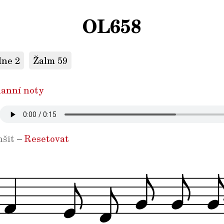
OL658
dne 2
Žalm 59
anní noty
šit
–
Resetovat