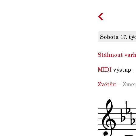
Sobota 17. tý
Stáhnout varh
MIDI
výstup:
Zvětšit
–
Zmen