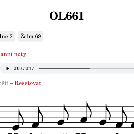
OL661
dne 2
Žalm 69
anní noty
šit
–
Resetovat