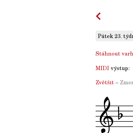
Pátek 23. týd
Stáhnout varh
MIDI
výstup:
Zvětšit
–
Zmen