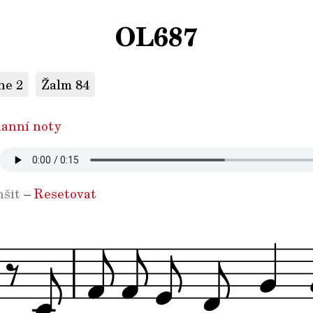
OL687
ne 2
Žalm 84
anní noty
šit
–
Resetovat