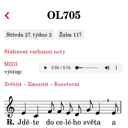
OL705
Středa 27. týdne 2
Žalm 117
Stáhnout varhanní noty
MIDI
výstup:
Zvětšit
–
Zmenšit
–
Resetovat