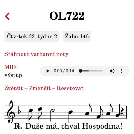
OL722
Čtvrtek 32. týdne 2
Žalm 146
Stáhnout varhanní noty
MIDI
výstup:
Zvětšit
–
Zmenšit
–
Resetovat