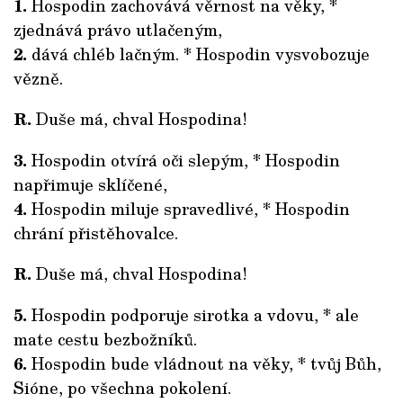
1.
Hospodin zachovává věrnost na věky, *
zjednává právo utlačeným,
2.
dává chléb lačným. * Hospodin vysvobozuje
vězně.
R.
Duše má, chval Hospodina!
3.
Hospodin otvírá oči slepým, * Hospodin
napřimuje sklíčené,
4.
Hospodin miluje spravedlivé, * Hospodin
chrání přistěhovalce.
R.
Duše má, chval Hospodina!
5.
Hospodin podporuje sirotka a vdovu, * ale
mate cestu bezbožníků.
6.
Hospodin bude vládnout na věky, * tvůj Bůh,
Sióne, po všechna pokolení.