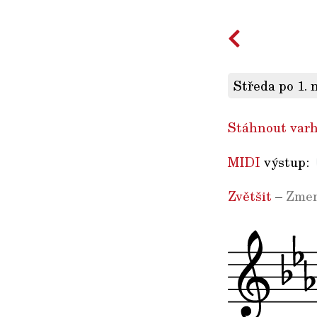
Středa po 1. 
Stáhnout varh
MIDI
výstup:
Zvětšit
–
Zmen