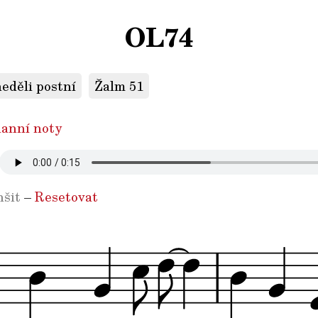
OL74
neděli postní
Žalm 51
anní noty
šit
–
Resetovat