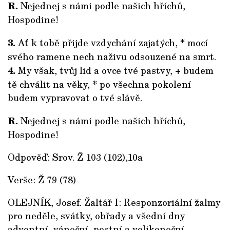
R.
Nejednej s námi podle našich hříchů,
Hospodine!
3.
Ať k tobě přijde vzdychání zajatých, * mocí
svého ramene nech naživu odsouzené na smrt.
4.
My však, tvůj lid a ovce tvé pastvy, + budem
tě chválit na věky, * po všechna pokolení
budem vypravovat o tvé slávě.
R.
Nejednej s námi podle našich hříchů,
Hospodine!
Odpověď: Srov. Ž 103 (102),10a
Verše: Ž 79 (78)
OLEJNÍK, Josef. Žaltář I: Responzoriální žalmy
pro neděle, svátky, obřady a všední dny
adventní, vánoční, postní a velikonoční.