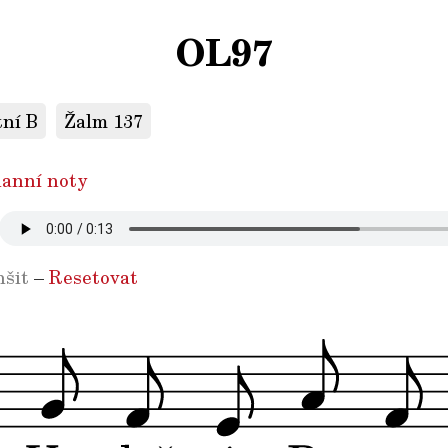
OL97
tní B
Žalm 137
anní noty
šit
–
Resetovat