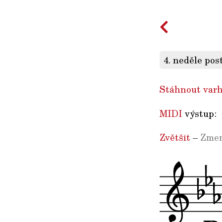
4. neděle pos
Stáhnout varh
MIDI
výstup:
Zvětšit
–
Zmen