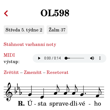
OL598
Středa 5. týdne 2
Žalm 37
Stáhnout varhanní noty
MIDI
výstup:
Zvětšit
–
Zmenšit
–
Resetovat